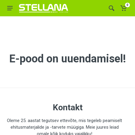
0
E-pood on uuendamisel!
Kontakt
Oleme 25. aastat tegutsev ettevõte, mis tegeleb peamiselt
ehitusmaterjalide ja -tarvete müügiga. Meie juures leiad
omale kõik koduks vajalikku!