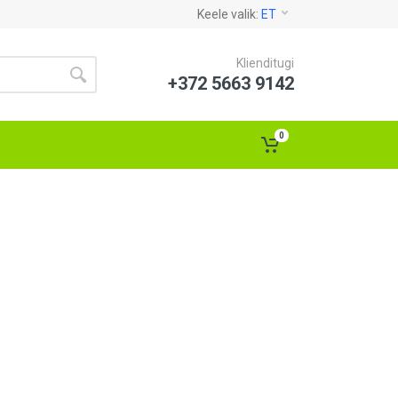
Keele valik:
ET
Klienditugi
+372 5663 9142
0