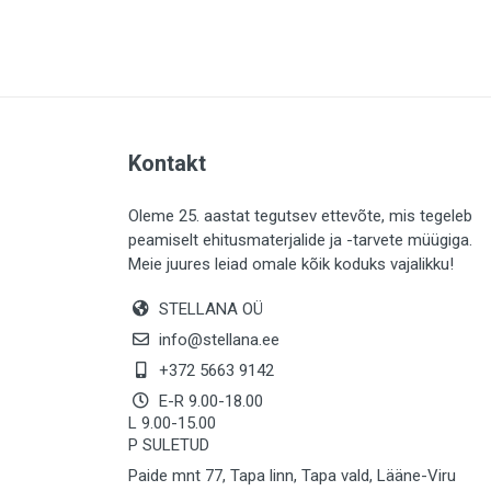
PLAADID (0)
ELEKTER (0)
KATUS (0)
SAEMATERJALID (0)
Kontakt
LIISTUD (0)
KIVID (0)
Oleme 25. aastat tegutsev ettevõte, mis tegeleb
peamiselt ehitusmaterjalide ja -tarvete müügiga.
KATTED (0)
Meie juures leiad omale kõik koduks vajalikku!
AIATARBED (0)
STELLANA OÜ
MAALRITARBED (0)
info@stellana.ee
SOOJUSTUS (0)
+372 5663 9142
E-R 9.00-18.00
KEEMIA (0)
L 9.00-15.00
P SULETUD
TÖÖRIIDED (0)
Paide mnt 77, Tapa linn, Tapa vald, Lääne-Viru
SAUN (0)