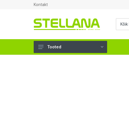
Kontakt
Tooted
UKSED, AKNAD (0)
AHJUTARBED (0)
KINNITUSVAHENDID (0)
TÖÖRIISTAD (0)
SANTEHNIKA (0)
VENTILATSIOON (0)
KARKASS (0)