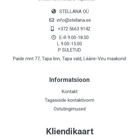
STELLANA OÜ
info@stellana.ee
+372 5663 9142
E-R 9.00-18.00
L 9.00-15.00
P SULETUD
Paide mnt 77, Tapa linn, Tapa vald, Lääne-Viru maakond
Informatsioon
Kontakt
Tagasiside kontaktivorm
Ostutingimused
Kliendikaart