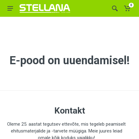
0
E-pood on uuendamisel!
Kontakt
Oleme 25. aastat tegutsev ettevõte, mis tegeleb peamiselt
ehitusmaterjalide ja -tarvete müügiga. Meie juures leiad
omale kõik koduks vajalikku!