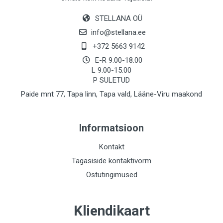
STELLANA OÜ
info@stellana.ee
+372 5663 9142
E-R 9.00-18.00
L 9.00-15.00
P SULETUD
Paide mnt 77, Tapa linn, Tapa vald, Lääne-Viru maakond
Informatsioon
Kontakt
Tagasiside kontaktivorm
Ostutingimused
Kliendikaart