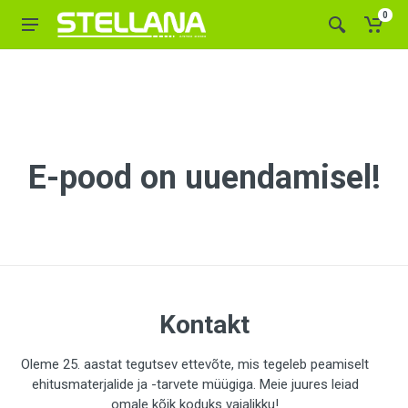
0
E-pood on uuendamisel!
Kontakt
Oleme 25. aastat tegutsev ettevõte, mis tegeleb peamiselt
ehitusmaterjalide ja -tarvete müügiga. Meie juures leiad
omale kõik koduks vajalikku!