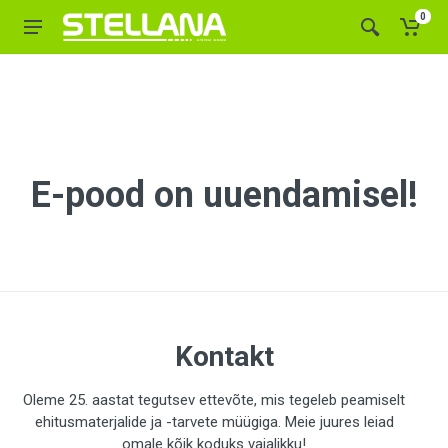
0
E-pood on uuendamisel!
Kontakt
Oleme 25. aastat tegutsev ettevõte, mis tegeleb peamiselt
ehitusmaterjalide ja -tarvete müügiga. Meie juures leiad
omale kõik koduks vajalikku!