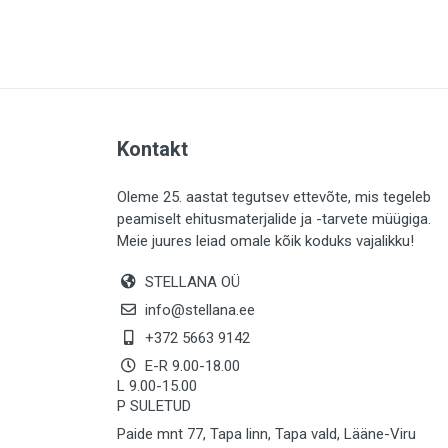
PLAADID (64)
ELEKTER (765)
KATUS (13)
SAEMATERJALID (8)
Kontakt
LIISTUD (184)
KIVID (31)
Oleme 25. aastat tegutsev ettevõte, mis tegeleb
peamiselt ehitusmaterjalide ja -tarvete müügiga.
KATTED (134)
Meie juures leiad omale kõik koduks vajalikku!
AIATARBED (647)
STELLANA OÜ
MAALRITARBED (1029)
info@stellana.ee
SOOJUSTUS (15)
+372 5663 9142
E-R 9.00-18.00
KEEMIA (221)
L 9.00-15.00
P SULETUD
TÖÖRIIDED (117)
Paide mnt 77, Tapa linn, Tapa vald, Lääne-Viru
SAUN (8)