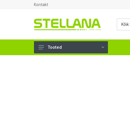
Kontakt
Tooted
UKSED, AKNAD (295)
AHJUTARBED (165)
KINNITUSVAHENDID (276)
TÖÖRIISTAD (904)
SANTEHNIKA (1498)
VENTILATSIOON (209)
KARKASS (57)