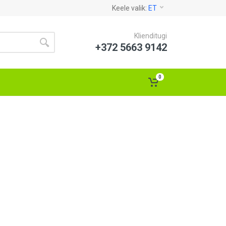
Keele valik:
ET
Klienditugi
+372 5663 9142
0