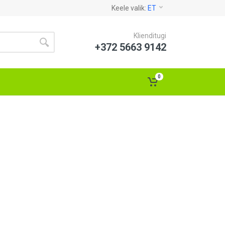
Keele valik:
ET
Klienditugi
+372 5663 9142
0