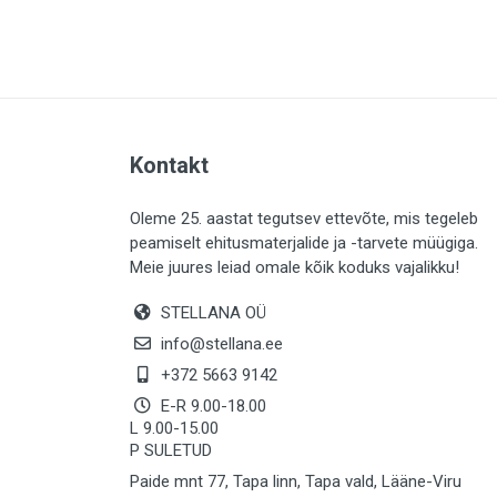
PLAADID (64)
ELEKTER (763)
KATUS (13)
SAEMATERJALID (8)
Kontakt
LIISTUD (183)
KIVID (31)
Oleme 25. aastat tegutsev ettevõte, mis tegeleb
peamiselt ehitusmaterjalide ja -tarvete müügiga.
KATTED (133)
Meie juures leiad omale kõik koduks vajalikku!
AIATARBED (647)
STELLANA OÜ
MAALRITARBED (1029)
info@stellana.ee
SOOJUSTUS (15)
+372 5663 9142
E-R 9.00-18.00
KEEMIA (222)
L 9.00-15.00
P SULETUD
TÖÖRIIDED (117)
Paide mnt 77, Tapa linn, Tapa vald, Lääne-Viru
SAUN (8)