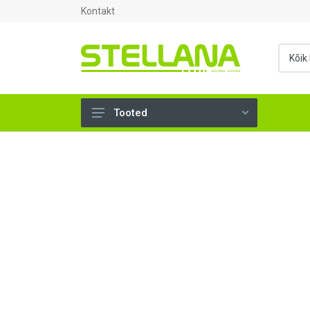
Kontakt
Tooted
UKSED, AKNAD (295)
AHJUTARBED (165)
KINNITUSVAHENDID (276)
TÖÖRIISTAD (906)
SANTEHNIKA (1503)
VENTILATSIOON (209)
KARKASS (57)