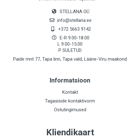
STELLANA OÜ
info@stellana.ee
+372 5663 9142
E-R 9.00-18.00
L 9.00-15.00
P SULETUD
Paide mnt 77, Tapa linn, Tapa vald, Lääne-Viru maakond
Informatsioon
Kontakt
Tagasiside kontaktivorm
Ostutingimused
Kliendikaart