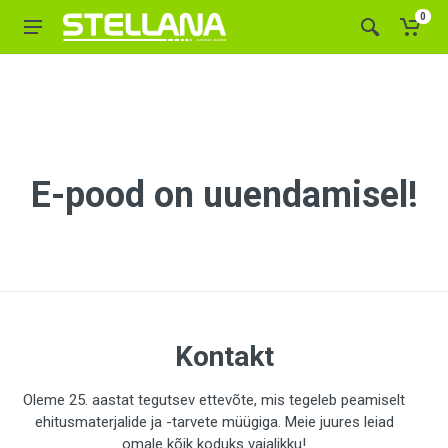
0
E-pood on uuendamisel!
Kontakt
Oleme 25. aastat tegutsev ettevõte, mis tegeleb peamiselt
ehitusmaterjalide ja -tarvete müügiga. Meie juures leiad
omale kõik koduks vajalikku!