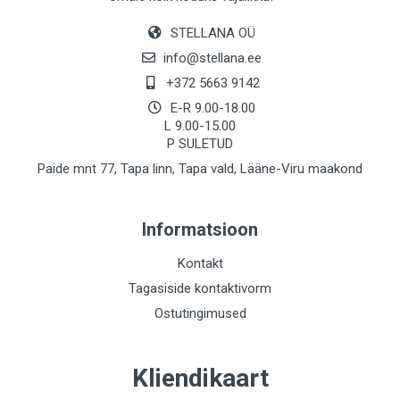
STELLANA OÜ
info@stellana.ee
+372 5663 9142
E-R 9.00-18.00
L 9.00-15.00
P SULETUD
Paide mnt 77, Tapa linn, Tapa vald, Lääne-Viru maakond
Informatsioon
Kontakt
Tagasiside kontaktivorm
Ostutingimused
Kliendikaart