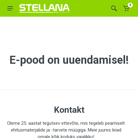
0
E-pood on uuendamisel!
Kontakt
Oleme 25. aastat tegutsev ettevõte, mis tegeleb peamiselt
ehitusmaterjalide ja -tarvete müügiga. Meie juures leiad
omale kõik koduks vajalikku!