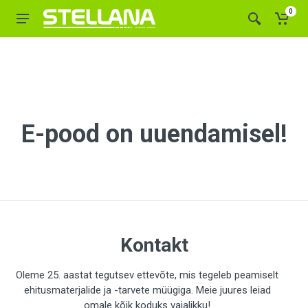
0
E-pood on uuendamisel!
Kontakt
Oleme 25. aastat tegutsev ettevõte, mis tegeleb peamiselt
ehitusmaterjalide ja -tarvete müügiga. Meie juures leiad
omale kõik koduks vajalikku!