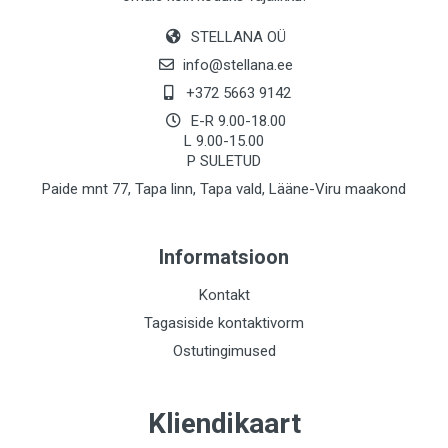
STELLANA OÜ
info@stellana.ee
+372 5663 9142
E-R 9.00-18.00
L 9.00-15.00
P SULETUD
Paide mnt 77, Tapa linn, Tapa vald, Lääne-Viru maakond
Informatsioon
Kontakt
Tagasiside kontaktivorm
Ostutingimused
Kliendikaart