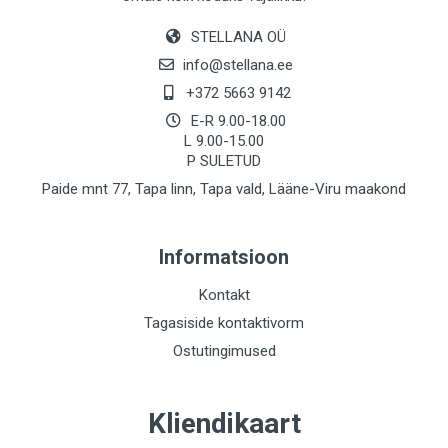
STELLANA OÜ
info@stellana.ee
+372 5663 9142
E-R 9.00-18.00
L 9.00-15.00
P SULETUD
Paide mnt 77, Tapa linn, Tapa vald, Lääne-Viru maakond
Informatsioon
Kontakt
Tagasiside kontaktivorm
Ostutingimused
Kliendikaart