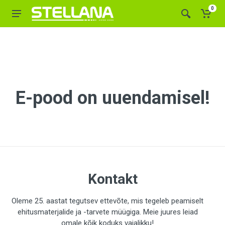
0
E-pood on uuendamisel!
Kontakt
Oleme 25. aastat tegutsev ettevõte, mis tegeleb peamiselt
ehitusmaterjalide ja -tarvete müügiga. Meie juures leiad
omale kõik koduks vajalikku!