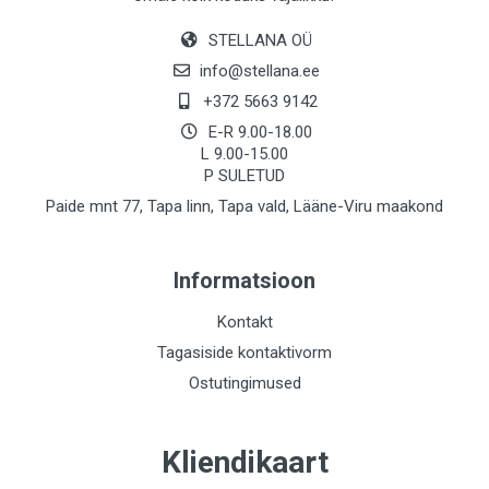
STELLANA OÜ
info@stellana.ee
+372 5663 9142
E-R 9.00-18.00
L 9.00-15.00
P SULETUD
Paide mnt 77, Tapa linn, Tapa vald, Lääne-Viru maakond
Informatsioon
Kontakt
Tagasiside kontaktivorm
Ostutingimused
Kliendikaart