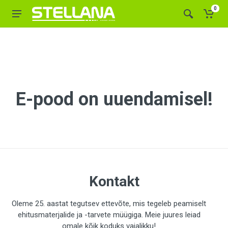
0
E-pood on uuendamisel!
Kontakt
Oleme 25. aastat tegutsev ettevõte, mis tegeleb peamiselt
ehitusmaterjalide ja -tarvete müügiga. Meie juures leiad
omale kõik koduks vajalikku!