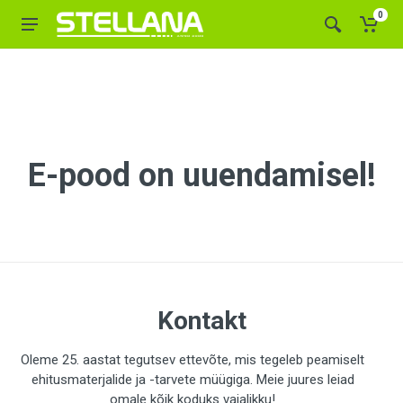
0
E-pood on uuendamisel!
Kontakt
Oleme 25. aastat tegutsev ettevõte, mis tegeleb peamiselt
ehitusmaterjalide ja -tarvete müügiga. Meie juures leiad
omale kõik koduks vajalikku!