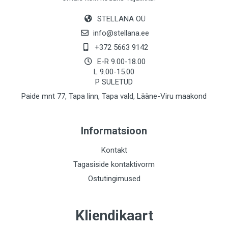
STELLANA OÜ
info@stellana.ee
+372 5663 9142
E-R 9.00-18.00
L 9.00-15.00
P SULETUD
Paide mnt 77, Tapa linn, Tapa vald, Lääne-Viru maakond
Informatsioon
Kontakt
Tagasiside kontaktivorm
Ostutingimused
Kliendikaart