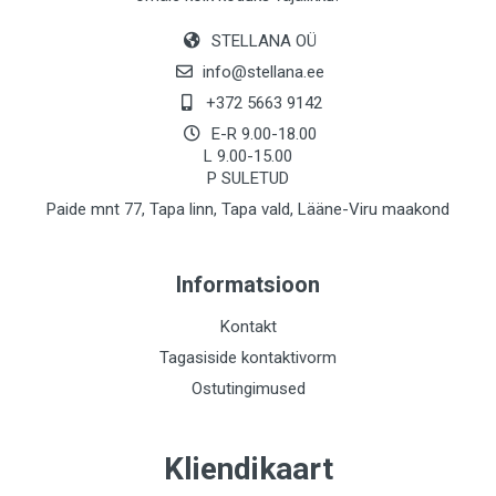
STELLANA OÜ
info@stellana.ee
+372 5663 9142
E-R 9.00-18.00
L 9.00-15.00
P SULETUD
Paide mnt 77, Tapa linn, Tapa vald, Lääne-Viru maakond
Informatsioon
Kontakt
Tagasiside kontaktivorm
Ostutingimused
Kliendikaart