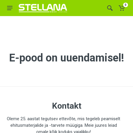
0
E-pood on uuendamisel!
Kontakt
Oleme 25. aastat tegutsev ettevõte, mis tegeleb peamiselt
ehitusmaterjalide ja -tarvete müügiga. Meie juures leiad
omale kõik koduks vajalikku!