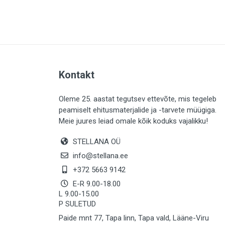
PLAADID (63)
ELEKTER (765)
KATUS (13)
SAEMATERJALID (8)
Kontakt
LIISTUD (183)
KIVID (31)
Oleme 25. aastat tegutsev ettevõte, mis tegeleb
peamiselt ehitusmaterjalide ja -tarvete müügiga.
KATTED (132)
Meie juures leiad omale kõik koduks vajalikku!
AIATARBED (646)
STELLANA OÜ
MAALRITARBED (1024)
info@stellana.ee
SOOJUSTUS (16)
+372 5663 9142
E-R 9.00-18.00
KEEMIA (220)
L 9.00-15.00
P SULETUD
TÖÖRIIDED (117)
Paide mnt 77, Tapa linn, Tapa vald, Lääne-Viru
SAUN (8)