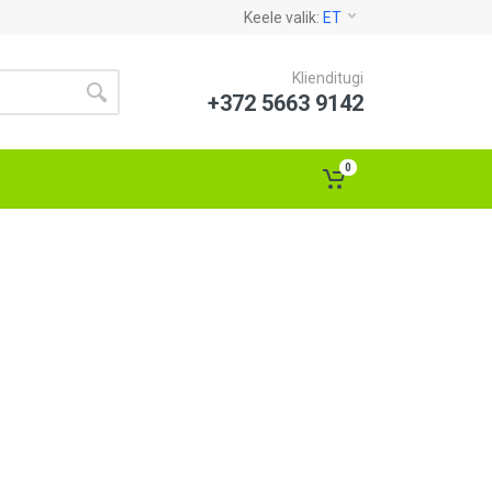
Keele valik:
ET
Klienditugi
+372 5663 9142
0