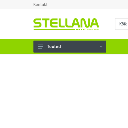
Kontakt
Tooted
UKSED, AKNAD (294)
AHJUTARBED (165)
KINNITUSVAHENDID (276)
TÖÖRIISTAD (897)
SANTEHNIKA (1499)
VENTILATSIOON (209)
KARKASS (58)