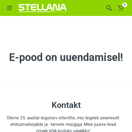
0
E-pood on uuendamisel!
Kontakt
Oleme 25. aastat tegutsev ettevõte, mis tegeleb peamiselt
ehitusmaterjalide ja -tarvete müügiga. Meie juures leiad
omale kõik koduks vajalikku!