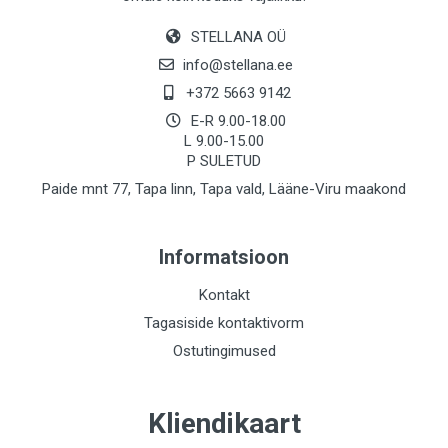
STELLANA OÜ
info@stellana.ee
+372 5663 9142
E-R 9.00-18.00
L 9.00-15.00
P SULETUD
Paide mnt 77, Tapa linn, Tapa vald, Lääne-Viru maakond
Informatsioon
Kontakt
Tagasiside kontaktivorm
Ostutingimused
Kliendikaart