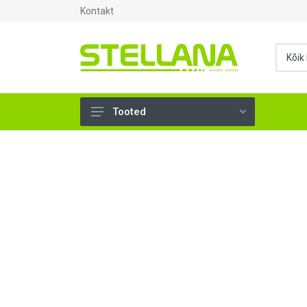
Kontakt
Tooted
UKSED, AKNAD (296)
AHJUTARBED (165)
KINNITUSVAHENDID (276)
TÖÖRIISTAD (904)
SANTEHNIKA (1503)
VENTILATSIOON (209)
KARKASS (58)