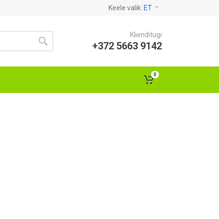
Keele valik:
ET
Klienditugi
+372 5663 9142
0