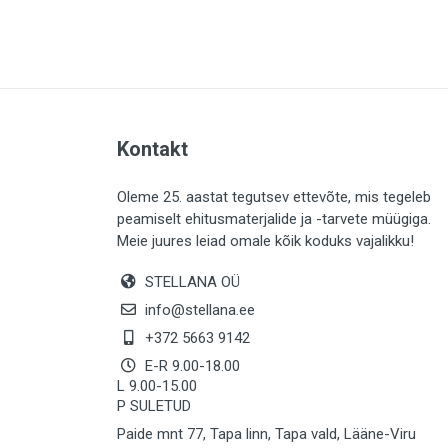
PLAADID (63)
ELEKTER (765)
KATUS (13)
SAEMATERJALID (8)
Kontakt
LIISTUD (183)
KIVID (31)
Oleme 25. aastat tegutsev ettevõte, mis tegeleb
peamiselt ehitusmaterjalide ja -tarvete müügiga.
KATTED (132)
Meie juures leiad omale kõik koduks vajalikku!
AIATARBED (648)
STELLANA OÜ
MAALRITARBED (1027)
info@stellana.ee
SOOJUSTUS (16)
+372 5663 9142
E-R 9.00-18.00
KEEMIA (220)
L 9.00-15.00
P SULETUD
TÖÖRIIDED (117)
Paide mnt 77, Tapa linn, Tapa vald, Lääne-Viru
SAUN (8)