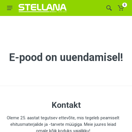
0
E-pood on uuendamisel!
Kontakt
Oleme 25. aastat tegutsev ettevõte, mis tegeleb peamiselt
ehitusmaterjalide ja -tarvete müügiga. Meie juures leiad
omale kõik koduks vajalikku!