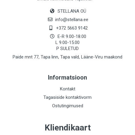
STELLANA OÜ
info@stellana.ee
+372 5663 9142
E-R 9.00-18.00
L 9.00-15.00
P SULETUD
Paide mnt 77, Tapa linn, Tapa vald, Lääne-Viru maakond
Informatsioon
Kontakt
Tagasiside kontaktivorm
Ostutingimused
Kliendikaart