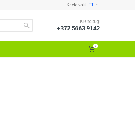
Keele valik:
ET
Klienditugi
+372 5663 9142
0