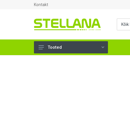
Kontakt
Tooted
UKSED, AKNAD (295)
AHJUTARBED (165)
KINNITUSVAHENDID (276)
TÖÖRIISTAD (901)
SANTEHNIKA (1500)
VENTILATSIOON (209)
KARKASS (58)