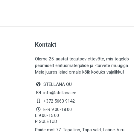
PLAADID (63)
ELEKTER (765)
KATUS (13)
SAEMATERJALID (8)
Kontakt
LIISTUD (183)
KIVID (31)
Oleme 25. aastat tegutsev ettevõte, mis tegeleb
peamiselt ehitusmaterjalide ja -tarvete müügiga.
KATTED (132)
Meie juures leiad omale kõik koduks vajalikku!
AIATARBED (648)
STELLANA OÜ
MAALRITARBED (1025)
info@stellana.ee
SOOJUSTUS (16)
+372 5663 9142
E-R 9.00-18.00
KEEMIA (220)
L 9.00-15.00
P SULETUD
TÖÖRIIDED (117)
Paide mnt 77, Tapa linn, Tapa vald, Lääne-Viru
SAUN (8)