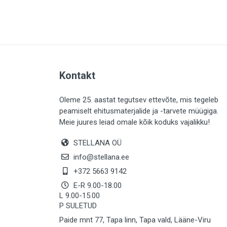
PLAADID (64)
ELEKTER (764)
KATUS (13)
SAEMATERJALID (8)
Kontakt
LIISTUD (183)
KIVID (31)
Oleme 25. aastat tegutsev ettevõte, mis tegeleb
peamiselt ehitusmaterjalide ja -tarvete müügiga.
KATTED (133)
Meie juures leiad omale kõik koduks vajalikku!
AIATARBED (647)
STELLANA OÜ
MAALRITARBED (1028)
info@stellana.ee
SOOJUSTUS (15)
+372 5663 9142
E-R 9.00-18.00
KEEMIA (222)
L 9.00-15.00
P SULETUD
TÖÖRIIDED (117)
Paide mnt 77, Tapa linn, Tapa vald, Lääne-Viru
SAUN (8)