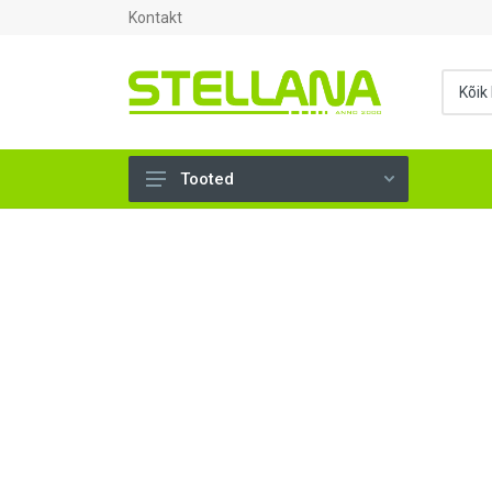
Kontakt
Tooted
UKSED, AKNAD (295)
AHJUTARBED (165)
KINNITUSVAHENDID (276)
TÖÖRIISTAD (902)
SANTEHNIKA (1498)
VENTILATSIOON (209)
KARKASS (57)