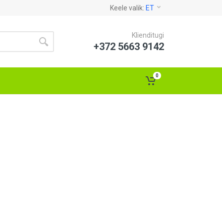
Keele valik:
ET
Klienditugi
+372 5663 9142
0