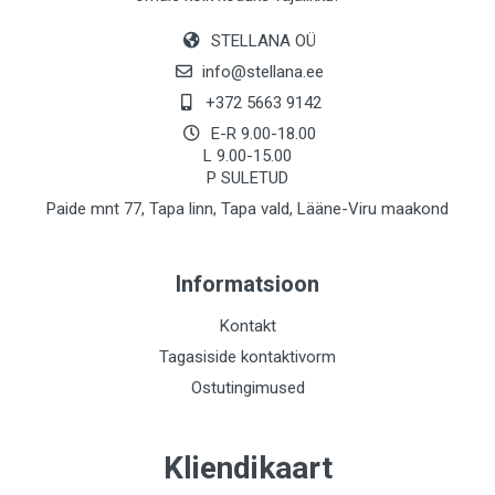
STELLANA OÜ
info@stellana.ee
+372 5663 9142
E-R 9.00-18.00
L 9.00-15.00
P SULETUD
Paide mnt 77, Tapa linn, Tapa vald, Lääne-Viru maakond
Informatsioon
Kontakt
Tagasiside kontaktivorm
Ostutingimused
Kliendikaart