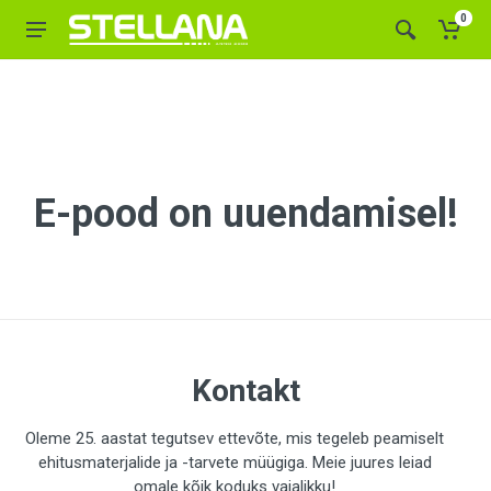
0
E-pood on uuendamisel!
Kontakt
Oleme 25. aastat tegutsev ettevõte, mis tegeleb peamiselt
ehitusmaterjalide ja -tarvete müügiga. Meie juures leiad
omale kõik koduks vajalikku!