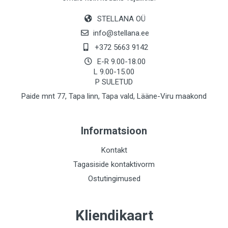
STELLANA OÜ
info@stellana.ee
+372 5663 9142
E-R 9.00-18.00
L 9.00-15.00
P SULETUD
Paide mnt 77, Tapa linn, Tapa vald, Lääne-Viru maakond
Informatsioon
Kontakt
Tagasiside kontaktivorm
Ostutingimused
Kliendikaart