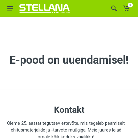
0
E-pood on uuendamisel!
Kontakt
Oleme 25. aastat tegutsev ettevõte, mis tegeleb peamiselt
ehitusmaterjalide ja -tarvete müügiga. Meie juures leiad
omale kõik koduks vajalikku!