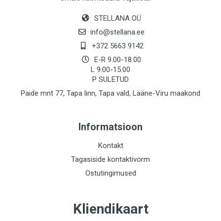
STELLANA OÜ
info@stellana.ee
+372 5663 9142
E-R 9.00-18.00
L 9.00-15.00
P SULETUD
Paide mnt 77, Tapa linn, Tapa vald, Lääne-Viru maakond
Informatsioon
Kontakt
Tagasiside kontaktivorm
Ostutingimused
Kliendikaart