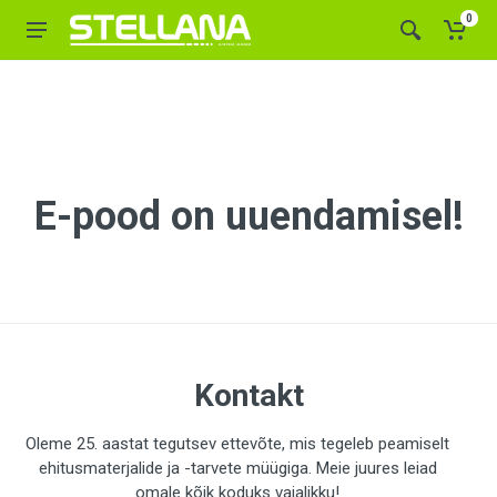
0
E-pood on uuendamisel!
Kontakt
Oleme 25. aastat tegutsev ettevõte, mis tegeleb peamiselt
ehitusmaterjalide ja -tarvete müügiga. Meie juures leiad
omale kõik koduks vajalikku!