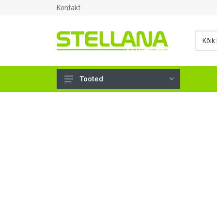
Kontakt
Tooted
UKSED, AKNAD (295)
AHJUTARBED (165)
KINNITUSVAHENDID (276)
TÖÖRIISTAD (906)
SANTEHNIKA (1503)
VENTILATSIOON (209)
KARKASS (57)