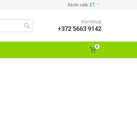
Keele valik:
ET
Klienditugi
+372 5663 9142
0