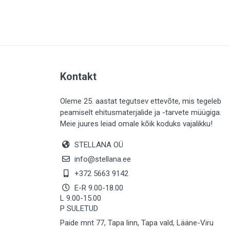
PLAADID (64)
ELEKTER (763)
KATUS (13)
SAEMATERJALID (8)
Kontakt
LIISTUD (183)
KIVID (31)
Oleme 25. aastat tegutsev ettevõte, mis tegeleb
peamiselt ehitusmaterjalide ja -tarvete müügiga.
KATTED (133)
Meie juures leiad omale kõik koduks vajalikku!
AIATARBED (647)
STELLANA OÜ
MAALRITARBED (1029)
info@stellana.ee
SOOJUSTUS (15)
+372 5663 9142
E-R 9.00-18.00
KEEMIA (222)
L 9.00-15.00
P SULETUD
TÖÖRIIDED (117)
Paide mnt 77, Tapa linn, Tapa vald, Lääne-Viru
SAUN (8)