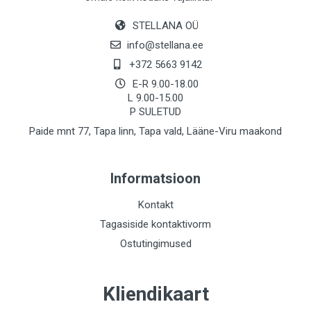
STELLANA OÜ
info@stellana.ee
+372 5663 9142
E-R 9.00-18.00
L 9.00-15.00
P SULETUD
Paide mnt 77, Tapa linn, Tapa vald, Lääne-Viru maakond
Informatsioon
Kontakt
Tagasiside kontaktivorm
Ostutingimused
Kliendikaart