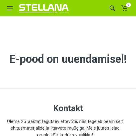
0
E-pood on uuendamisel!
Kontakt
Oleme 25. aastat tegutsev ettevõte, mis tegeleb peamiselt
ehitusmaterjalide ja -tarvete müügiga. Meie juures leiad
omale kõik koduks vajalikku!