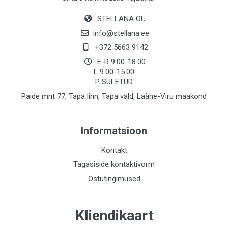
STELLANA OÜ
info@stellana.ee
+372 5663 9142
E-R 9.00-18.00
L 9.00-15.00
P SULETUD
Paide mnt 77, Tapa linn, Tapa vald, Lääne-Viru maakond
Informatsioon
Kontakt
Tagasiside kontaktivorm
Ostutingimused
Kliendikaart