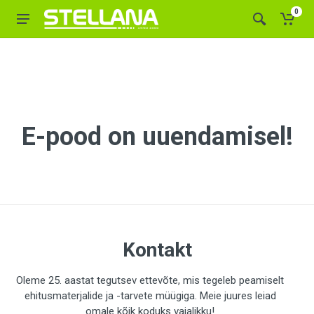
0
E-pood on uuendamisel!
Kontakt
Oleme 25. aastat tegutsev ettevõte, mis tegeleb peamiselt
ehitusmaterjalide ja -tarvete müügiga. Meie juures leiad
omale kõik koduks vajalikku!