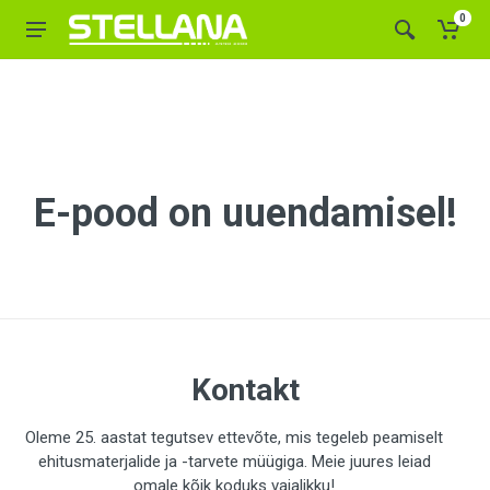
0
E-pood on uuendamisel!
Kontakt
Oleme 25. aastat tegutsev ettevõte, mis tegeleb peamiselt
ehitusmaterjalide ja -tarvete müügiga. Meie juures leiad
omale kõik koduks vajalikku!