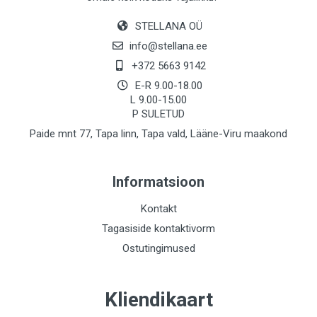
STELLANA OÜ
info@stellana.ee
+372 5663 9142
E-R 9.00-18.00
L 9.00-15.00
P SULETUD
Paide mnt 77, Tapa linn, Tapa vald, Lääne-Viru maakond
Informatsioon
Kontakt
Tagasiside kontaktivorm
Ostutingimused
Kliendikaart