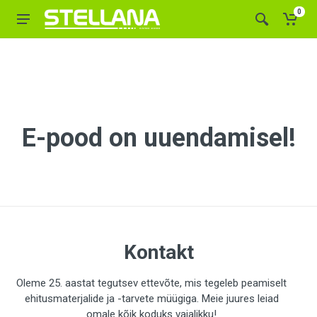
0
E-pood on uuendamisel!
Kontakt
Oleme 25. aastat tegutsev ettevõte, mis tegeleb peamiselt
ehitusmaterjalide ja -tarvete müügiga. Meie juures leiad
omale kõik koduks vajalikku!