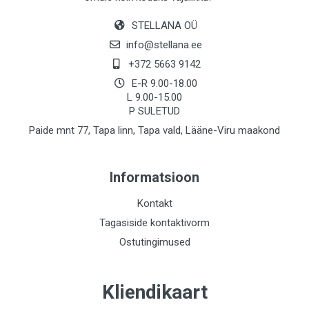
STELLANA OÜ
info@stellana.ee
+372 5663 9142
E-R 9.00-18.00
L 9.00-15.00
P SULETUD
Paide mnt 77, Tapa linn, Tapa vald, Lääne-Viru maakond
Informatsioon
Kontakt
Tagasiside kontaktivorm
Ostutingimused
Kliendikaart