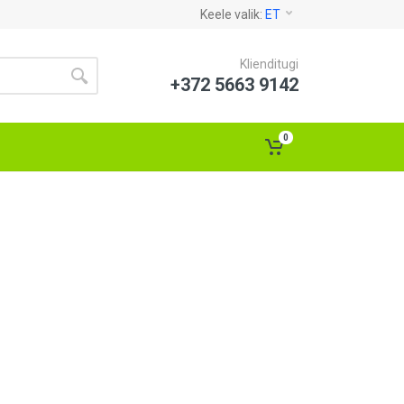
Keele valik:
ET
Klienditugi
+372 5663 9142
0