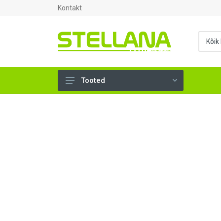
Kontakt
Tooted
UKSED, AKNAD (295)
AHJUTARBED (165)
KINNITUSVAHENDID (276)
TÖÖRIISTAD (906)
SANTEHNIKA (1503)
VENTILATSIOON (209)
KARKASS (57)