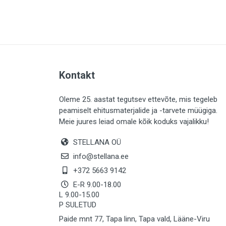
PLAADID (64)
ELEKTER (763)
KATUS (13)
SAEMATERJALID (8)
Kontakt
LIISTUD (183)
KIVID (31)
Oleme 25. aastat tegutsev ettevõte, mis tegeleb
peamiselt ehitusmaterjalide ja -tarvete müügiga.
KATTED (133)
Meie juures leiad omale kõik koduks vajalikku!
AIATARBED (647)
STELLANA OÜ
MAALRITARBED (1029)
info@stellana.ee
SOOJUSTUS (15)
+372 5663 9142
E-R 9.00-18.00
KEEMIA (222)
L 9.00-15.00
P SULETUD
TÖÖRIIDED (117)
Paide mnt 77, Tapa linn, Tapa vald, Lääne-Viru
SAUN (8)