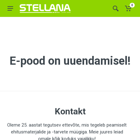
0
E-pood on uuendamisel!
Kontakt
Oleme 25. aastat tegutsev ettevõte, mis tegeleb peamiselt
ehitusmaterjalide ja -tarvete müügiga. Meie juures leiad
omale kõik koduks vajalikku!