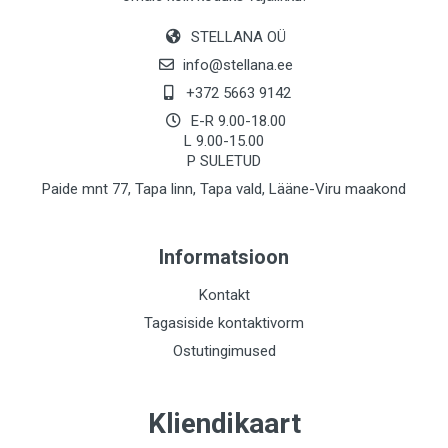
STELLANA OÜ
info@stellana.ee
+372 5663 9142
E-R 9.00-18.00
L 9.00-15.00
P SULETUD
Paide mnt 77, Tapa linn, Tapa vald, Lääne-Viru maakond
Informatsioon
Kontakt
Tagasiside kontaktivorm
Ostutingimused
Kliendikaart