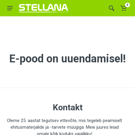
0
E-pood on uuendamisel!
Kontakt
Oleme 25. aastat tegutsev ettevõte, mis tegeleb peamiselt
ehitusmaterjalide ja -tarvete müügiga. Meie juures leiad
omale kõik koduks vajalikku!