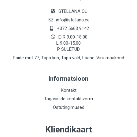
STELLANA OÜ
info@stellana.ee
+372 5663 9142
E-R 9.00-18.00
L 9.00-15.00
P SULETUD
Paide mnt 77, Tapa linn, Tapa vald, Lääne-Viru maakond
Informatsioon
Kontakt
Tagasiside kontaktivorm
Ostutingimused
Kliendikaart