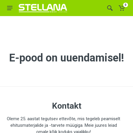
0
E-pood on uuendamisel!
Kontakt
Oleme 25. aastat tegutsev ettevõte, mis tegeleb peamiselt
ehitusmaterjalide ja -tarvete müügiga. Meie juures leiad
omale kõik koduks vajalikku!