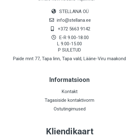
STELLANA OÜ
info@stellana.ee
+372 5663 9142
E-R 9.00-18.00
L 9.00-15.00
P SULETUD
Paide mnt 77, Tapa linn, Tapa vald, Lääne-Viru maakond
Informatsioon
Kontakt
Tagasiside kontaktivorm
Ostutingimused
Kliendikaart