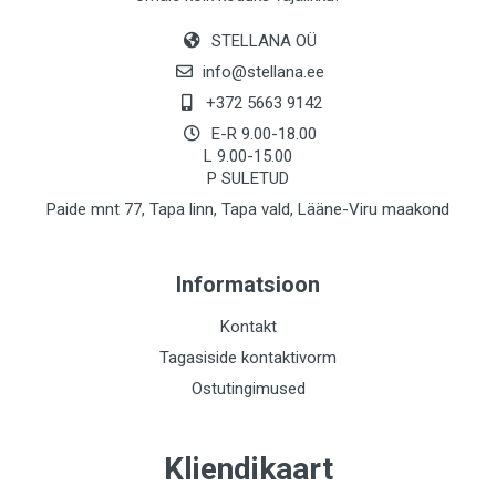
STELLANA OÜ
info@stellana.ee
+372 5663 9142
E-R 9.00-18.00
L 9.00-15.00
P SULETUD
Paide mnt 77, Tapa linn, Tapa vald, Lääne-Viru maakond
Informatsioon
Kontakt
Tagasiside kontaktivorm
Ostutingimused
Kliendikaart