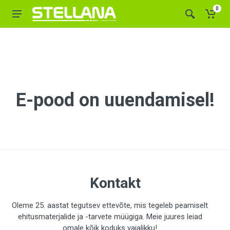
0
E-pood on uuendamisel!
Kontakt
Oleme 25. aastat tegutsev ettevõte, mis tegeleb peamiselt
ehitusmaterjalide ja -tarvete müügiga. Meie juures leiad
omale kõik koduks vajalikku!