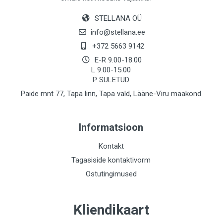
STELLANA OÜ
info@stellana.ee
+372 5663 9142
E-R 9.00-18.00
L 9.00-15.00
P SULETUD
Paide mnt 77, Tapa linn, Tapa vald, Lääne-Viru maakond
Informatsioon
Kontakt
Tagasiside kontaktivorm
Ostutingimused
Kliendikaart