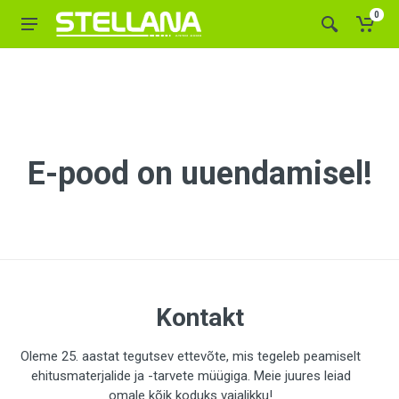
0
E-pood on uuendamisel!
Kontakt
Oleme 25. aastat tegutsev ettevõte, mis tegeleb peamiselt
ehitusmaterjalide ja -tarvete müügiga. Meie juures leiad
omale kõik koduks vajalikku!