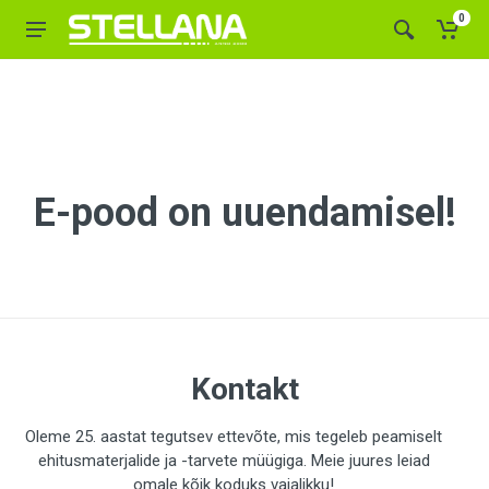
0
E-pood on uuendamisel!
Kontakt
Oleme 25. aastat tegutsev ettevõte, mis tegeleb peamiselt
ehitusmaterjalide ja -tarvete müügiga. Meie juures leiad
omale kõik koduks vajalikku!