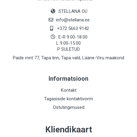
STELLANA OÜ
info@stellana.ee
+372 5663 9142
E-R 9.00-18.00
L 9.00-15.00
P SULETUD
Paide mnt 77, Tapa linn, Tapa vald, Lääne-Viru maakond
Informatsioon
Kontakt
Tagasiside kontaktivorm
Ostutingimused
Kliendikaart