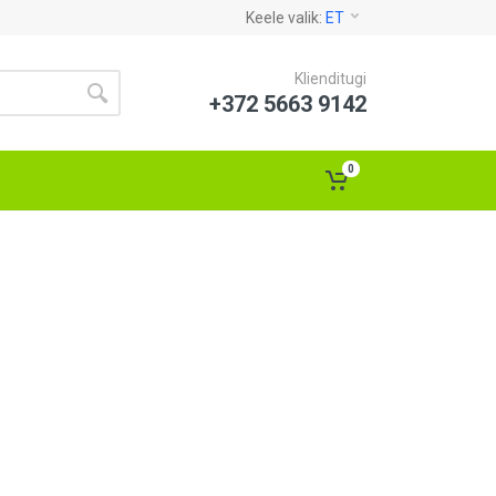
Keele valik:
ET
Klienditugi
+372 5663 9142
0