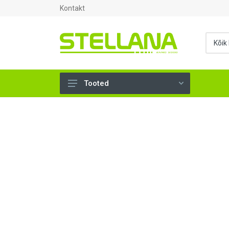
Kontakt
Tooted
UKSED, AKNAD (294)
AHJUTARBED (165)
KINNITUSVAHENDID (276)
TÖÖRIISTAD (897)
SANTEHNIKA (1499)
VENTILATSIOON (209)
KARKASS (58)