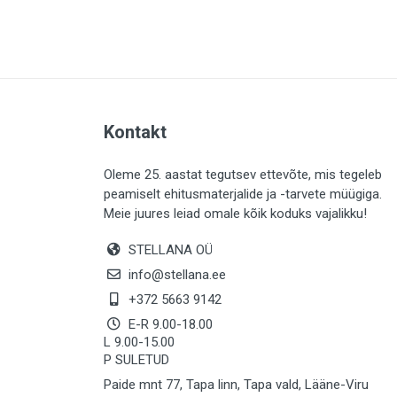
PLAADID (63)
ELEKTER (765)
KATUS (13)
SAEMATERJALID (8)
Kontakt
LIISTUD (183)
KIVID (31)
Oleme 25. aastat tegutsev ettevõte, mis tegeleb
peamiselt ehitusmaterjalide ja -tarvete müügiga.
KATTED (132)
Meie juures leiad omale kõik koduks vajalikku!
AIATARBED (646)
STELLANA OÜ
MAALRITARBED (1024)
info@stellana.ee
SOOJUSTUS (16)
+372 5663 9142
E-R 9.00-18.00
KEEMIA (220)
L 9.00-15.00
P SULETUD
TÖÖRIIDED (117)
Paide mnt 77, Tapa linn, Tapa vald, Lääne-Viru
SAUN (8)