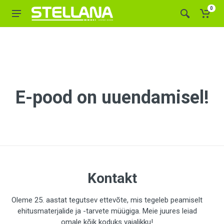
0
E-pood on uuendamisel!
Kontakt
Oleme 25. aastat tegutsev ettevõte, mis tegeleb peamiselt
ehitusmaterjalide ja -tarvete müügiga. Meie juures leiad
omale kõik koduks vajalikku!