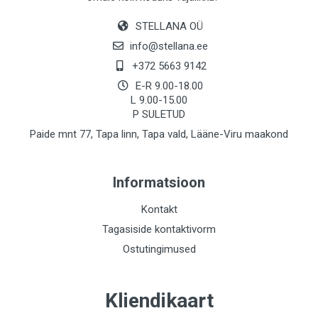
STELLANA OÜ
info@stellana.ee
+372 5663 9142
E-R 9.00-18.00
L 9.00-15.00
P SULETUD
Paide mnt 77, Tapa linn, Tapa vald, Lääne-Viru maakond
Informatsioon
Kontakt
Tagasiside kontaktivorm
Ostutingimused
Kliendikaart