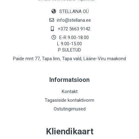
STELLANA OÜ
info@stellana.ee
+372 5663 9142
E-R 9.00-18.00
L 9.00-15.00
P SULETUD
Paide mnt 77, Tapa linn, Tapa vald, Lääne-Viru maakond
Informatsioon
Kontakt
Tagasiside kontaktivorm
Ostutingimused
Kliendikaart