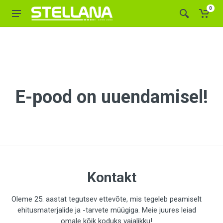
0
E-pood on uuendamisel!
Kontakt
Oleme 25. aastat tegutsev ettevõte, mis tegeleb peamiselt
ehitusmaterjalide ja -tarvete müügiga. Meie juures leiad
omale kõik koduks vajalikku!