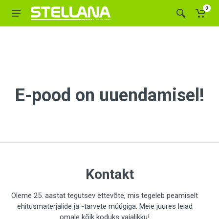
0
E-pood on uuendamisel!
Kontakt
Oleme 25. aastat tegutsev ettevõte, mis tegeleb peamiselt
ehitusmaterjalide ja -tarvete müügiga. Meie juures leiad
omale kõik koduks vajalikku!