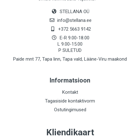
STELLANA OÜ
info@stellana.ee
+372 5663 9142
E-R 9.00-18.00
L 9.00-15.00
P SULETUD
Paide mnt 77, Tapa linn, Tapa vald, Lääne-Viru maakond
Informatsioon
Kontakt
Tagasiside kontaktivorm
Ostutingimused
Kliendikaart