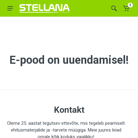
0
E-pood on uuendamisel!
Kontakt
Oleme 25. aastat tegutsev ettevõte, mis tegeleb peamiselt
ehitusmaterjalide ja -tarvete müügiga. Meie juures leiad
omale kõik koduks vajalikku!