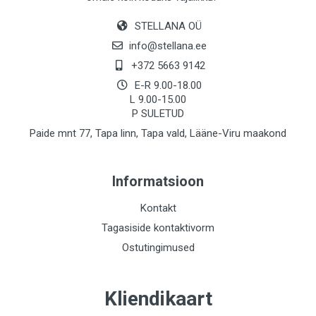
STELLANA OÜ
info@stellana.ee
+372 5663 9142
E-R 9.00-18.00
L 9.00-15.00
P SULETUD
Paide mnt 77, Tapa linn, Tapa vald, Lääne-Viru maakond
Informatsioon
Kontakt
Tagasiside kontaktivorm
Ostutingimused
Kliendikaart