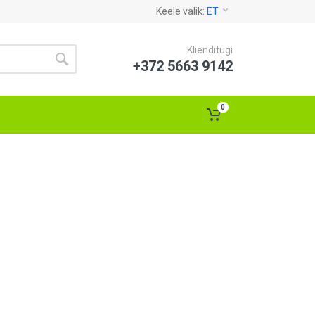
Keele valik:
ET
Klienditugi
+372 5663 9142
0