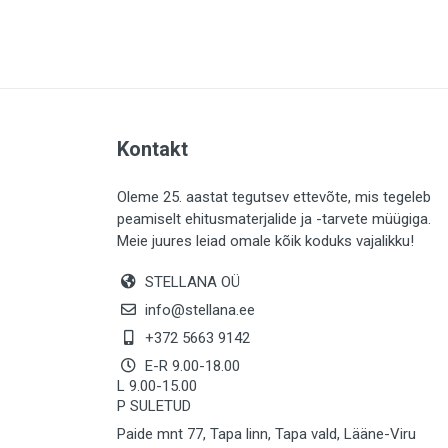
PLAADID (63)
ELEKTER (765)
KATUS (13)
SAEMATERJALID (8)
Kontakt
LIISTUD (183)
KIVID (31)
Oleme 25. aastat tegutsev ettevõte, mis tegeleb
peamiselt ehitusmaterjalide ja -tarvete müügiga.
KATTED (132)
Meie juures leiad omale kõik koduks vajalikku!
AIATARBED (648)
STELLANA OÜ
MAALRITARBED (1025)
info@stellana.ee
SOOJUSTUS (16)
+372 5663 9142
E-R 9.00-18.00
KEEMIA (220)
L 9.00-15.00
P SULETUD
TÖÖRIIDED (117)
Paide mnt 77, Tapa linn, Tapa vald, Lääne-Viru
SAUN (8)