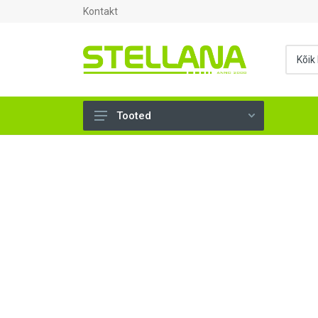
Kontakt
Tooted
UKSED, AKNAD (295)
AHJUTARBED (165)
KINNITUSVAHENDID (276)
TÖÖRIISTAD (901)
SANTEHNIKA (1500)
VENTILATSIOON (209)
KARKASS (58)