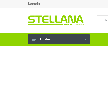
Kontakt
Tooted
UKSED, AKNAD (295)
AHJUTARBED (165)
KINNITUSVAHENDID (276)
TÖÖRIISTAD (902)
SANTEHNIKA (1497)
VENTILATSIOON (209)
KARKASS (57)