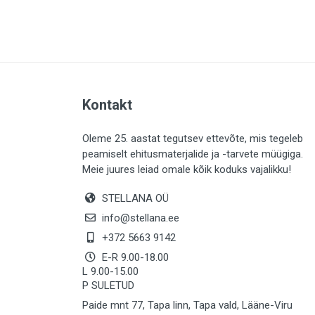
PLAADID (64)
ELEKTER (764)
KATUS (13)
SAEMATERJALID (8)
Kontakt
LIISTUD (183)
KIVID (31)
Oleme 25. aastat tegutsev ettevõte, mis tegeleb
peamiselt ehitusmaterjalide ja -tarvete müügiga.
KATTED (133)
Meie juures leiad omale kõik koduks vajalikku!
AIATARBED (647)
STELLANA OÜ
MAALRITARBED (1028)
info@stellana.ee
SOOJUSTUS (15)
+372 5663 9142
E-R 9.00-18.00
KEEMIA (221)
L 9.00-15.00
P SULETUD
TÖÖRIIDED (117)
Paide mnt 77, Tapa linn, Tapa vald, Lääne-Viru
SAUN (8)