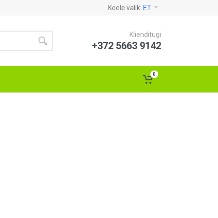
Keele valik:
ET
Klienditugi
+372 5663 9142
0