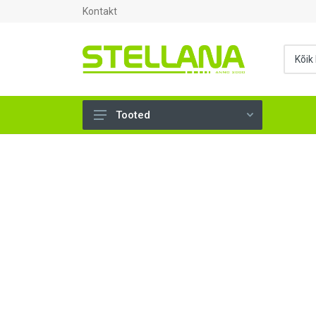
Kontakt
Tooted
UKSED, AKNAD (295)
AHJUTARBED (165)
KINNITUSVAHENDID (276)
TÖÖRIISTAD (906)
SANTEHNIKA (1503)
VENTILATSIOON (209)
KARKASS (57)