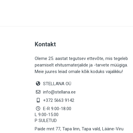
PLAADID (64)
ELEKTER (763)
KATUS (13)
SAEMATERJALID (8)
Kontakt
LIISTUD (183)
KIVID (31)
Oleme 25. aastat tegutsev ettevõte, mis tegeleb
peamiselt ehitusmaterjalide ja -tarvete müügiga.
KATTED (133)
Meie juures leiad omale kõik koduks vajalikku!
AIATARBED (647)
STELLANA OÜ
MAALRITARBED (1029)
info@stellana.ee
SOOJUSTUS (15)
+372 5663 9142
E-R 9.00-18.00
KEEMIA (222)
L 9.00-15.00
P SULETUD
TÖÖRIIDED (117)
Paide mnt 77, Tapa linn, Tapa vald, Lääne-Viru
SAUN (8)