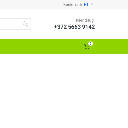
Keele valik:
ET
Klienditugi
+372 5663 9142
0